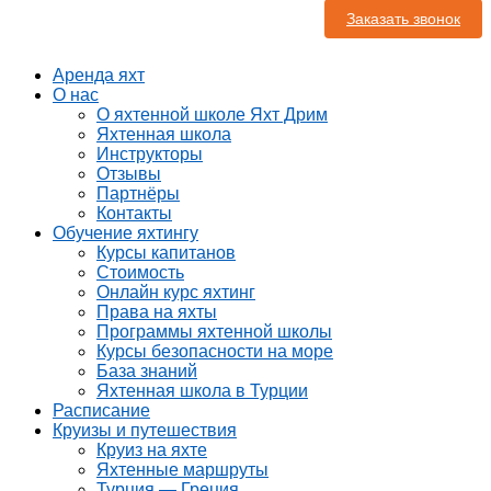
Заказать звонок
Аренда яхт
О нас
О яхтенной школе Яхт Дрим
Яхтенная школа
Инструкторы
Отзывы
Партнёры
Контакты
Обучение яхтингу
Курсы капитанов
Стоимость
Онлайн курс яхтинг
Права на яхты
Программы яхтенной школы
Курсы безопасности на море
База знаний
Яхтенная школа в Турции
Расписание
Круизы и путешествия
Круиз на яхте
Яхтенные маршруты
Турция — Греция