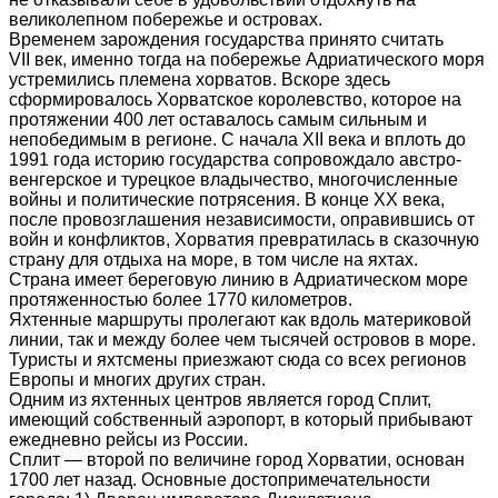
великолепном побережье и островах.
Временем зарождения государства принято считать
VII век, именно тогда на побережье Адриатического моря
устремились племена хорватов. Вскоре здесь
сформировалось Хорватское королевство, которое на
протяжении 400 лет оставалось самым сильным и
непобедимым в регионе. С начала XII века и вплоть до
1991 года историю государства сопровождало австро-
венгерское и турецкое владычество, многочисленные
войны и политические потрясения. В конце XX века,
после провозглашения независимости, оправившись от
войн и конфликтов, Хорватия превратилась в сказочную
страну для отдыха на море, в том числе на яхтах.
Страна имеет береговую линию в Адриатическом море
протяженностью более 1770 километров.
Яхтенные маршруты пролегают как вдоль материковой
линии, так и между более чем тысячей островов в море.
Туристы и яхтсмены приезжают сюда со всех регионов
Европы и многих других стран.
Одним из яхтенных центров является город Сплит,
имеющий собственный аэропорт, в который прибывают
ежедневно рейсы из России.
Сплит — второй по величине город Хорватии, основан
1700 лет назад. Основные достопримечательности