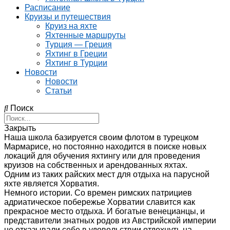
Расписание
Круизы и путешествия
Круиз на яхте
Яхтенные маршруты
Турция — Греция
Яхтинг в Греции
Яхтинг в Турции
Новости
Новости
Статьи
Поиск
Закрыть
Наша школа базируется своим флотом в турецком
Мармарисе, но постоянно находится в поиске новых
локаций для обучения яхтингу или для проведения
круизов на собственных и арендованных яхтах.
Одним из таких райских мест для отдыха на парусной
яхте является Хорватия.
Немного истории. Со времен римских патрициев
адриатическое побережье Хорватии славится как
прекрасное место отдыха. И богатые венецианцы, и
представители знатных родов из Австрийской империи
не отказывали себе в удовольствии отдохнуть на