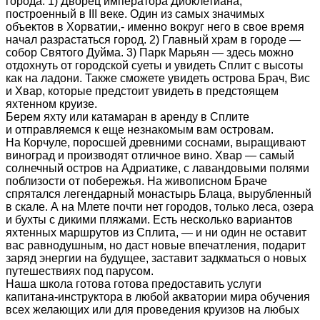
города: 1) Дворец императора Диоклетиана,
построенный в III веке. Один из самых значимых
объектов в Хорватии,- именно вокруг него в свое время
начал разрастаться город. 2) Главный храм в городе —
собор Святого Дуйма. 3) Парк Марьян — здесь можно
отдохнуть от городской суеты и увидеть Сплит с высоты
как на ладони. Также сможете увидеть острова Брач, Вис
и Хвар, которые предстоит увидеть в предстоящем
яхтенном круизе.
Берем яхту или катамаран в аренду в Сплите
и отправляемся к еще незнакомым вам островам.
На Корчуле, поросшей древними соснами, выращивают
виноград и производят отличное вино. Хвар — самый
солнечный остров на Адриатике, с лавандовыми полями
поблизости от побережья. На живописном Браче
спрятался легендарный монастырь Блаца, вырубленный
в скале. А на Млете почти нет городов, только леса, озера
и бухты с дикими пляжами. Есть несколько вариантов
яхтенных маршрутов из Сплита, — и ни один не оставит
вас равнодушным, но даст новые впечатления, подарит
заряд энергии на будущее, заставит задкматься о новых
путешествиях под парусом.
Наша школа готова готова предоставить услуги
капитана-инструктора в любой акватории мира обучения
всех желающих или для проведения круизов на любых