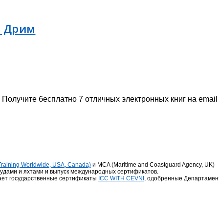
т Дрим
Получите бесплатно 7 отличных электронных книг на email
t Training Worldwide, USA, Canada)
и MCA (Maritime and Coastguard Agency, UK
удами и яхтами и выпуск международных сертификатов.
кает государственные сертификаты
ICC WITH CEVNI
, одобренные Департамен