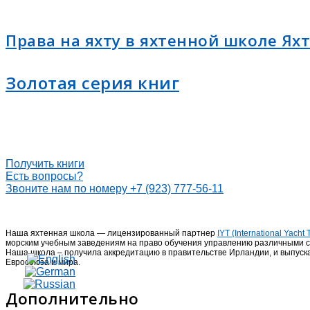
Права на яхту в яхтенной школе Ях
Золотая серия книг
Получить книги
Есть вопросы?
Звоните нам по номеру +7 (923) 777-56-11
Наша яхтенная школа — лицензированный партнер
IYT (International Yach
морским учебным заведениям на право обучения управлению различными с
Наша школа – получила аккредитацию в правительстве Ирландии, и выпус
Евросоюза и мира.
Дополнительно