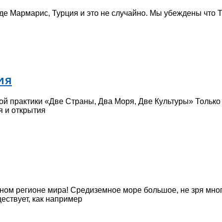
оде Мармарис, Турция и это не случайно. Мы убеждены чт
ия
й практики «Две Страны, Два Моря, Две Культуры» Только 
я и открытия
ном регионе мира! Средиземное море большое, не зря мног
ествует, как например