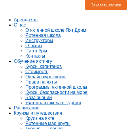
Заказать звонок
Аренда яхт
О нас
О яхтенной школе Яхт Дрим
Яхтенная школа
Инструкторы
Отзывы
Партнёры
Контакты
Обучение яхтингу
Курсы капитанов
Стоимость
Онлайн курс яхтинг
Права на яхты
Программы яхтенной школы
Курсы безопасности на море
База знаний
Яхтенная школа в Турции
Расписание
Круизы и путешествия
Круиз на яхте
Яхтенные маршруты
Турция — Греция