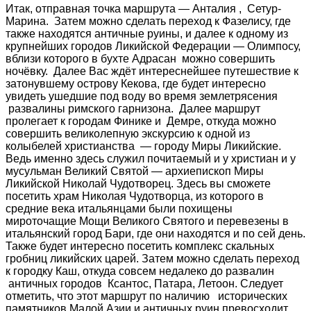
Итак, отправная точка маршрута — Анталия , Сетур-
Марина. Затем можно сделать переход к Фазелису, где
также находятся античные руины, и далее к одному из
крупнейших городов Ликийской Федерации — Олимпосу,
вблизи которого в бухте Адрасан можно совершить
ночёвку. Далее Вас ждёт интереснейшее путешествие к
затонувшему острову Кекова, где будет интересно
увидеть ушедшие под воду во время землетрясения
развалины римского гарнизона. Далее маршрут
пролегает к городам Финике и Демре, откуда можно
совершить великолепную экскурсию к одной из
колыбелей христианства — городу Миры Ликийские.
Ведь именно здесь служил почитаемый и у христиан и у
мусульман Великий Святой — архиепископ Миры
Ликийской Николай Чудотворец. Здесь вы сможете
посетить храм Николая Чудотворца, из которого в
средние века итальянцами были похищены
мироточащие Мощи Великого Святого и перевезены в
итальянский город Бари, где они находятся и по сей день.
Также будет интересно посетить комплекс скальных
гробниц ликийских царей. Затем можно сделать переход
к городку Каш, откуда совсем недалеко до развалин
античных городов Ксантос, Патара, Летоон. Следует
отметить, что этот маршрут по наличию исторических
памятников Малой Азии и античных руин превосходит