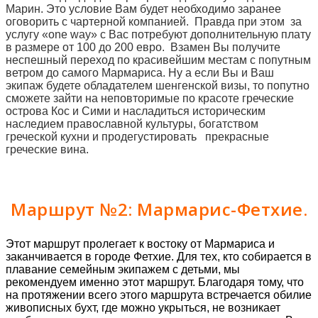
Марин. Это условие Вам будет необходимо заранее
оговорить с чартерной компанией. Правда при этом за
услугу «one way» с Вас потребуют дополнительную плату
в размере от 100 до 200 евро. Взамен Вы получите
неспешный переход по красивейшим местам с попутным
ветром до самого Мармариса. Ну а если Вы и Ваш
экипаж будете обладателем шенгенской визы, то попутно
сможете зайти на неповторимые по красоте греческие
острова Кос и Сими и насладиться историческим
наследием православной культуры, богатством
греческой кухни и продегустировать прекрасные
греческие вина.
Маршрут №2: Мармарис-Фетхие.
Этот маршрут пролегает к востоку от Мармариса и
заканчивается в городе Фетхие. Для тех, кто собирается в
плавание семейным экипажем с детьми, мы
рекомендуем именно этот маршрут. Благодаря тому, что
на протяжении всего этого маршрута встречается обилие
живописных бухт, где можно укрыться, не возникает