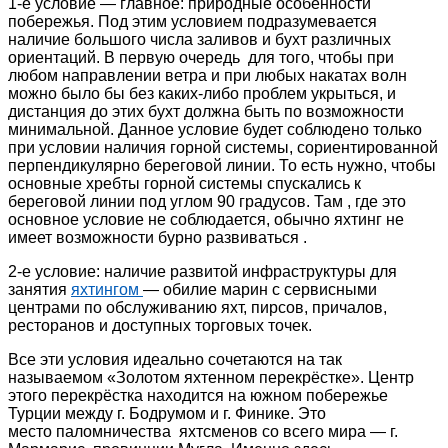
1-е условие — главное: природные особенности
побережья. Под этим условием подразумевается
наличие большого числа заливов и бухт различных
ориентаций. В первую очередь для того, чтобы при
любом направлении ветра и при любых накатах волн
можно было бы без каких-либо проблем укрыться, и
дистанция до этих бухт должна быть по возможности
минимальной. Данное условие будет соблюдено только
при условии наличия горной системы, сориентированной
перпендикулярно береговой линии. То есть нужно, чтобы
основные хребты горной системы спускались к
береговой линии под углом 90 градусов. Там , где это
основное условие не соблюдается, обычно яхтинг не
имеет возможности бурно развиваться .
2-е условие: наличие развитой инфраструктуры для
занятия
яхтингом
— обилие марин с сервисными
центрами по обслуживанию яхт, пирсов, причалов,
ресторанов и доступных торговых точек.
Все эти условия идеально сочетаются на так
называемом «Золотом яхтенном перекрёстке». Центр
этого перекрёстка находится на южном побережье
Турции между г. Бодрумом и г. Финике. Это
место паломничества яхтсменов со всего мира — г.