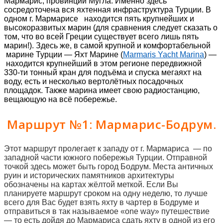
Мармарис, провинции Мугла. Именно здесь
сосредоточена вся яхтенная инфраструктура Турции. В
одном г. Мармарисе находится пять крупнейших и
высокоразвитых марин (для сравнения следует сказать о
том, что во всей Греции существует всего лишь пять
марин!).
Здесь же, в самой крупной и комфортабельной
марине Турции — Яхт Марине (
Marmaris Yacht Marina
) —
находится крупнейший в этом регионе передвижной
330-ти тонный кран для подъёма и спуска мегаяхт на
воду, есть и несколько вертолётных посадочных
площадок. Также марина имеет свою радиостанцию,
вещающую на всё побережье.
Маршрут №1: Мармарис-Бодрум.
Этот маршрут пролегает к западу от г. Мармариса — по
западной части южного побережья Турции. Отправной
точкой здесь может быть город Бодрум. Места античных
руин и исторических памятников архитектуры
обозначены на картах жёлтой меткой. Если Вы
планируете маршрут сроком на одну неделю, то лучше
всего для Вас будет взять яхту в чартер в Бодруме и
отправиться в так называемое «one way» путешествие
— то есть дойдя до Мармариса сдать яхту в одной из его