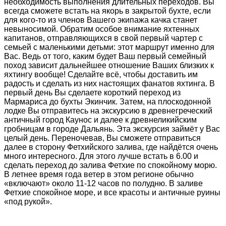
необходимость выполнения длительных переходов. Вы
всегда сможете встать на якорь в закрытой бухте, если
для кого-то из членов Вашего экипажа качка станет
невыносимой. Обратим особое внимание яхтенных
капитанов, отправляющихся в свой первый чартер с
семьей с маленькими детьми: этот маршрут именно для
Вас. Ведь от того, каким будет Ваш первый семейный
поход зависит дальнейшее отношение Ваших близких к
яхтингу вообще! Сделайте всё, чтобы доставить им
радость и сделать из них настоящих фанатов яхтинга. В
первый день Вы сделаете короткий переход из
Мармариса до бухты Экинчик. Затем, на плоскодонной
лодке Вы отправитесь на экскурсию в древнегреческий
античный город Каунос и далее к древнеликийским
гробницам в городе Дальянь. Эта экскурсия займёт у Вас
целый день. Переночевав, Вы сможете отправиться
далее в сторону Фетхийского залива, где найдётся очень
много интересного. Для этого лучше встать в 6.00 и
сделать переход до залива Фетхие по спокойному морю.
В летнее время года ветер в этом регионе обычно
«включают» около 11-12 часов по полудню. В заливе
Фетхие спокойное море, и все красоты и античные руины
«под рукой».