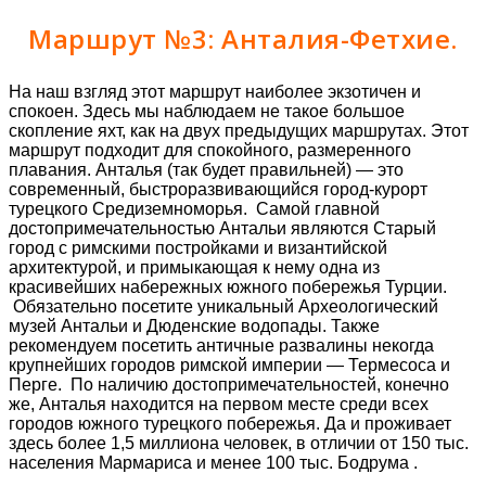
Маршрут №3: Анталия-Фетхие.
На наш взгляд этот маршрут наиболее экзотичен и
спокоен. Здесь мы наблюдаем не такое большое
скопление яхт, как на двух предыдущих маршрутах. Этот
маршрут подходит для спокойного, размеренного
плавания. Анталья (так будет правильней) — это
современный, быстроразвивающийся город-курорт
турецкого Средиземноморья. Самой главной
достопримечательностью Антальи являются Старый
город с римскими постройками и византийской
архитектурой, и примыкающая к нему одна из
красивейших набережных южного побережья Турции.
Обязательно посетите уникальный Археологический
музей Антальи и Дюденские водопады. Также
рекомендуем посетить античные развалины некогда
крупнейших городов римской империи — Термесоса и
Перге. По наличию достопримечательностей, конечно
же, Анталья находится на первом месте среди всех
городов южного турецкого побережья. Да и проживает
здесь более 1,5 миллиона человек, в отличии от 150 тыс.
населения Мармариса и менее 100 тыс. Бодрума .