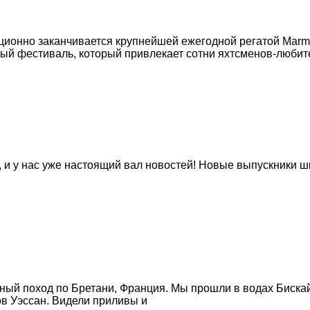
ционно заканчивается крупнейшей ежегодной регатой Marma
ный фестиваль, который привлекает сотни яхтсменов-любит
 и у нас уже настоящий вал новостей! Новые выпускники шк
бный поход по Бретани, Франция. Мы прошли в водах Биска
ов Уэссан. Видели приливы и