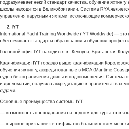
подразумевает некий стандарт качества, обучение яхтингу 
школы находятся в Великобритании. Система RYA являетс
управления парусными яхтами, исключающие коммерческо
IYT
International Yacht Training Worldwide (IYT Worldwide) —
обеспечивает стандарты образования и обучения професс
Головной офис IYT находится в г.Келоуна, Британская Колу
Квалификация IYT гораздо выше квалификации Королевско
обучения яхтингу, аккредитованные в MCA (Maritime Coast
судов без ограничения длины и водоизмещения. Система о
и дипломатии, получила аккредитацию в правительствах м
судами.
Основные преимущества системы IYT:
— возможность преподавания на родном для курсантов яз
— широкое признание сертификатов большинством морских