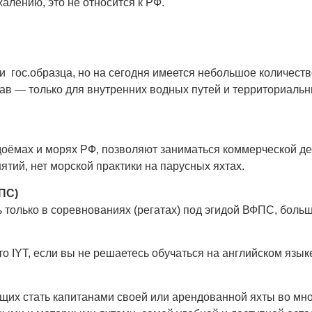
лению, это не относится к РФ.
и гос.образца, но на сегодня имеется небольшое количест
в — только для внутренних водных путей и территориальных
доёмах и морях РФ, позволяют заниматься коммерческой де
тий, нет морской практики на парусных яхтах.
ПС)
 только в соревнованиях (регатах) под эгидой ВФПС, боль
 IYT, если вы не решаетесь обучаться на английском языке
щих стать капитанами своей или арендованной яхты во мно