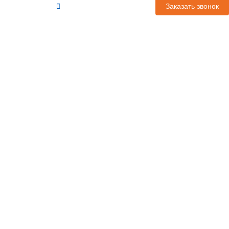
) 777-56-11
leont@yachtdream.ru
Заказать звонок