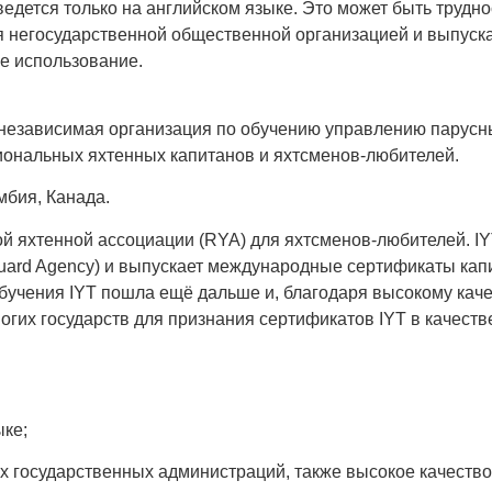
ведется только на английском языке. Это может быть трудн
я негосударственной общественной организацией и выпуск
е использование.
 это независимая организация по обучению управлению пару
иональных яхтенных капитанов и яхтсменов-любителей.
мбия, Канада.
й яхтенной ассоциации (RYA) для яхтсменов-любителей. I
guard Agency) и выпускает международные сертификаты кап
бучения IYT пошла ещё дальше и, благодаря высокому кач
ногих государств для признания сертификатов IYT в качес
ыке;
 государственных администраций, также высокое качество