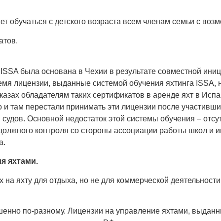
ет обучаться с детского возраста всем членам семьи с воз
атов.
SSA была основана в Чехии в результате совместной ини
емя лицензии, выданные системой обучения яхтинга ISSA,
тказах обладателям таких сертификатов в аренде яхт в Исп
 и там перестали принимать эти лицензии после участивши
 судов. Основной недостаток этой системы обучения – отс
 должного контроля со стороны ассоциации работы школ и и
а.
я яхтами.
ах на яхту для отдыха, но не для коммерческой деятельност
ршенно по-разному. Лицензии на управление яхтами, выдан