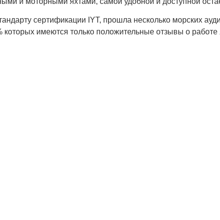
ми и моторными яхтами, самой удобной и доступной остае
тандарту сертификации IYT, прошла несколько морских ауд
% которых имеются только положительные отзывы о работе