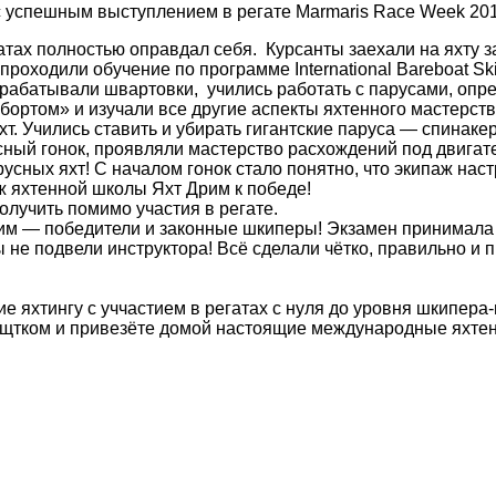
 успешным выступлением в регате Marmaris Race Week 201
тах полностью оправдал себя. Курсанты заехали на яхту за
 проходили обучение по программе International Bareboat S
трабатывали швартовки, учились работать с парусами, опр
ортом» и изучали все другие аспекты яхтенного мастерства
т. Учились ставить и убирать гигантские паруса — спинаке
усный гонок, проявляли мастерство расхождений под двигат
сных яхт! С началом гонок стало понятно, что экипаж наст
ж яхтенной школы Яхт Дрим к победе!
олучить помимо участия в регате.
им — победители и законные шкиперы! Экзамен принимала
 не подвели инструктора! Всё сделали чётко, правильно и 
 яхтингу с уччастием в регатах с нуля до уровня шкипера-
нщтком и привезёте домой настоящие международные яхтен