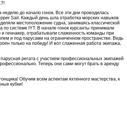
7!
 неделю до начало гонок. Все эти дни проводилась
kipper Sail. Каждый день шла отработка морских навыков
еделяли местоположение судна, занимаясь классической
 по системе IYT. В начале гонок курсанты принимали
р и геннакер, отрабатывали слаженность команды при
елем и под парусами на ограниченном пространстве. Ведь
роен только на победу! И вот слаженная работа экипажа,
 парусная регата с участием профессиональных экипажей
профессионально. Теперь они сами могут брать в аренду
гонщика! Обучим всем аспектам яхтенного мастерства, к
ные кубки!