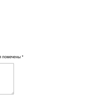
я помечены
*