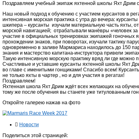
Поздравляем учебный экипаж яхтенной школы Яхт Дрим с
Наш новый подход к обучению с участием курсантов в рега
интенсивная морская практика с утра до вечера: курсанты
шкипера – курсанты изучали материальную часть яхты, о
морской навигацией; отрабатывали манёвры «человек за б
участие в официальных тренировках экипажей гоночных ях
прохождении знаков, при поворотах, изучали тактику пар
одновременно в заливе Мармариса находилось до 150 пару
знания и мастерство капитана-инструктора привели экипа
Такую интенсивную морскую практику вряд ли где можно п
Счастливые и уставшие курсанты яхтенной школы Яхт Др
во главе с именитыми гонщиками! Спасибо всем! Курсанты
не только яхты в чартер , но и для участия в регатах!
Поздравляем!
Яхтенная школа Яхт Дрим ждёт всех желающих на обучение
тому же после обучения вы станете уже титулованным го
Откройте галерею нажав на фото
Новости
Поделиться этой страницей: