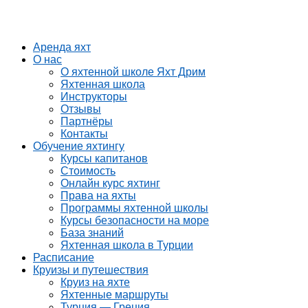
Аренда яхт
О нас
О яхтенной школе Яхт Дрим
Яхтенная школа
Инструкторы
Отзывы
Партнёры
Контакты
Обучение яхтингу
Курсы капитанов
Стоимость
Онлайн курс яхтинг
Права на яхты
Программы яхтенной школы
Курсы безопасности на море
База знаний
Яхтенная школа в Турции
Расписание
Круизы и путешествия
Круиз на яхте
Яхтенные маршруты
Турция — Греция