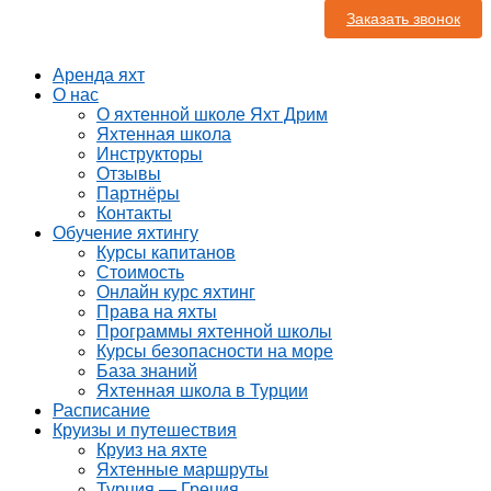
Заказать звонок
Аренда яхт
О нас
О яхтенной школе Яхт Дрим
Яхтенная школа
Инструкторы
Отзывы
Партнёры
Контакты
Обучение яхтингу
Курсы капитанов
Стоимость
Онлайн курс яхтинг
Права на яхты
Программы яхтенной школы
Курсы безопасности на море
База знаний
Яхтенная школа в Турции
Расписание
Круизы и путешествия
Круиз на яхте
Яхтенные маршруты
Турция — Греция