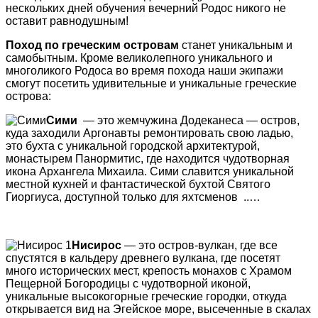
нескольких дней обучения вечерний Родос никого не
оставит равнодушным!
Поход по греческим островам
станет уникальным и
самобытным. Кроме великолепного уникального и
многоликого Родоса во время похода наши экипажи
смогут посетить удивительные и уникальные греческие
острова:
Сими
— это жемчужина Додеканеса — остров,
куда заходили Аргонавты ремонтировать свою ладью,
это бухта с уникальной городской архитектурой,
монастырем Панормитис, где находится чудотворная
икона Архангела Михаила. Сими славится уникальной
местной кухней и фантастической бухтой Святого
Гиоргиуса, доступной только для яхтсменов ..…
Нисирос
— это остров-вулкан, где все
спустятся в кальдеру древнего вулкана, где посетят
много исторических мест, крепость монахов с Храмом
Пещерной Богородицы с чудотворной иконой,
уникальные высокогорные греческие городки, откуда
открывается вид на Эгейское море, высеченные в скалах