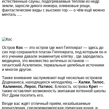
естественные сауны, подогреваемые теплом из недр
земли, заросли дикого инжира, оливковые рощи,
фантастические виды с высоких гор — о чём ещё можно
мечтать ….
Остров
Кос
— это остров где жил Гиппократ — здесь до
сих пор сохранился платан Гиппократа, под которым он и
его ученики давали знаменитую клятву , где зародилась
медицина, это множество античных останков —
гигантский Асклепион, термальные целебные источники
и многое другое.
Также внимание заслуживают ещё несколько островов
Додеканеса, находящихся неподалёку, —
Халки
,
Тилос
,
Калимнос
,
Лерос
,
Патмос
. Близость острова
Крит
—
также оставляет возможность экипажам яхтенной школы
Яхт Дрим посетить его.
Везде вас ждёт отличный приём, незабываемые
впечатления, средиземноморская греческая кухня и,