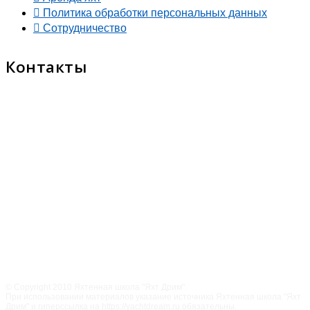
Политика обработки персональных данных
Сотрудничество
Контакты
© Copyright 2010 Яхтенная школа "Яхт Дрим".
При использовании материалов указание источника Яхтенная школа "Яхт
Дрим" и гиперссылка на https://yachtdream.ru обязательны.