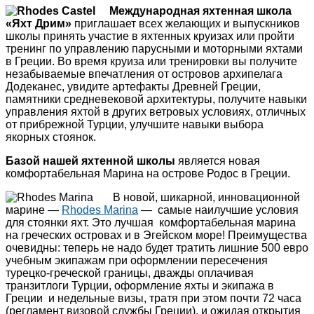
Международная яхтенная школа
«Яхт Дрим»
приглашает всех желающих и выпускников
школы принять участие в яхтенных круизах или пройти
тренинг по управлению парусными и моторными яхтами
в Греции. Во время круиза или тренировки вы получите
незабываемые впечатления от островов архипелага
Додеканес, увидите артефакты Древней Греции,
памятники средневековой архитектуры, получите навыки
управления яхтой в других ветровых условиях, отличных
от прибрежной Турции, улучшите навыки выбора
якорных стоянок.
Базой нашей яхтенной школы
является новая
комфортабельная Марина на острове Родос в Греции.
В новой, шикарной, инновационной
марине —
Rhodes Marina
— самые наилучшие условия
для стоянки яхт. Это лучшая комфортабельная марина
на греческих островах и в Эгейском море! Преимущества
очевидны: теперь не надо будет тратить лишние 500 евро
учебным экипажам при оформлении пересечения
турецко-греческой границы, дважды оплачивая
транзитлоги Турции, оформление яхты и экипажа в
Греции и недельные визы, тратя при этом почти 72 часа
(регламент визовой службы Греции), и ожидая открытия