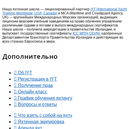
Наша яхтенная школа — лицензированный партнер
IYT (International Yacht
Training Worldwide, USA, Canada)
и MCA (Maritime and Coastguard Agency,
UK) — крупнейших Международных Морских организаций, выдающих
лицензии морским учебным заведениям на право обучения управлению
различными судами и яхтами и выпуск международных сертификатов.
Наша школа – получила аккредитацию в правительстве Ирландии, и
выпускает государственные сертификаты
ICC WITH CEVNI
, одобренные
Департаментом Транспорта Правительства Ирландии и действующие во
всех странах Евросоюза и мира.
Дополнительно
Об IYT
Регистрация в IYT
Получение прав
Онлайн класс
График обучения яхтингу
Вопросы и ответы
Что взять с собой на яхту
Яхтенная экипировка
Аренда яхт