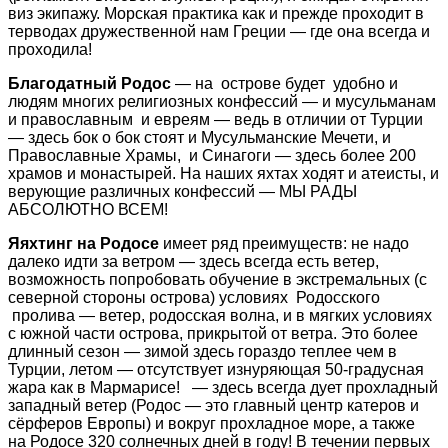
виз экипажу. Морская практика как и прежде проходит в
терводах дружественной нам Греции — где она всегда и
проходила!
Благодатный Родос
— на острове будет удобно и
людям многих религиозных конфессий — и мусульманам
и православным и евреям — ведь в отличии от Турции
— здесь бок о бок стоят и Мусульманские Мечети, и
Православные Храмы, и Синагоги — здесь более 200
храмов и монастырей. На наших яхтах ходят и атеисты, и
верующие различных конфессий — МЫ РАДЫ
АБСОЛЮТНО ВСЕМ!
Яяхтинг на Родосе
имеет ряд преимуществ: не надо
далеко идти за ветром — здесь всегда есть ветер,
возможность попробовать обучение в экстремальных (с
северной стороны острова) условиях Родосского
пролива — ветер, родосская волна, и в мягких условиях
с южной части острова, прикрытой от ветра. Это более
длинный сезон — зимой здесь гораздо теплее чем в
Турции, летом — отсутствует изнуряющая 50-градусная
жара как в Мармарисе! — здесь всегда дует прохладный
западный ветер (Родос — это главный центр катеров и
сёрферов Европы) и вокруг прохладное море, а также
на Родосе 320 солнечных дней в году! В течении первых