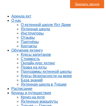
Заказать звонок
Аренда яхт
О нас
О яхтенной школе Яхт Дрим
Яхтенная школа
Инструкторы
Отзывы
Партнёры
Контакты
Обучение яхтингу
Курсы капитанов
Стоимость
Онлайн курс яхтинг
Права на яхты
Программы яхтенной школы
Курсы безопасности на море
База знаний
Яхтенная школа в Турции
Расписание
Круизы и путешествия
Круиз на яхте
Яхтенные маршруты
Турция — Греция