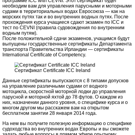
программе ICC with CEVNI. Этот сертификат будет
необходим вам для управления парусными и моторными
судами в территориальных водах Евросоюза — как на
морских путях так и во внутренних водных путях. После
прохождения курса учащиеся сдают экзамен по ICC и
тест по CEVNI (правила судовождения по внутренним
водным путям).
После положительной сдачи экзаменов, учащимся будут
выпущены государственные сертификаты Департамента
транспорта Правительства Ирландии — сертификаты
International Certificate of Competency.
Сертификат Certificate ICC Ireland
Данные сертификаты выпускаются с 8 типами допусков
на управление различными судами от водного
мотоцикла, скоростной моторной лодки до управления
парусной и моторной яхтой до 78 футов. О каждом из
них, назначении данного уровня, о специфике курса и о
многом другом мы расскажем вам на открытом
бесплатном занятии 28 января 2014 года.
На нем вы получите полезную информацию о специфике
судоходства во внутренних водах Европы и вы сможете
задать любые вопросы в прямом эфире опытному