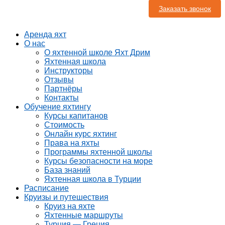
Заказать звонок
Аренда яхт
О нас
О яхтенной школе Яхт Дрим
Яхтенная школа
Инструкторы
Отзывы
Партнёры
Контакты
Обучение яхтингу
Курсы капитанов
Стоимость
Онлайн курс яхтинг
Права на яхты
Программы яхтенной школы
Курсы безопасности на море
База знаний
Яхтенная школа в Турции
Расписание
Круизы и путешествия
Круиз на яхте
Яхтенные маршруты
Турция — Греция