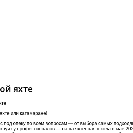
ной яхте
хте
яхте или катамаране!
с под опеку по всем вопросам — от выбора самых подходящ
е круиз у профессионалов — наша яхтенная школа в мае 20