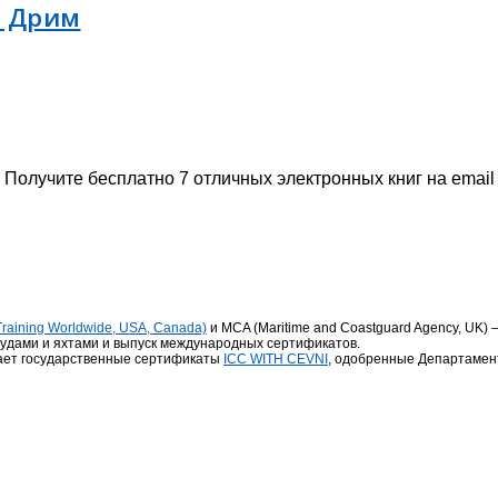
т Дрим
Получите бесплатно 7 отличных электронных книг на email
t Training Worldwide, USA, Canada)
и MCA (Maritime and Coastguard Agency, UK
удами и яхтами и выпуск международных сертификатов.
кает государственные сертификаты
ICC WITH CEVNI
, одобренные Департамен